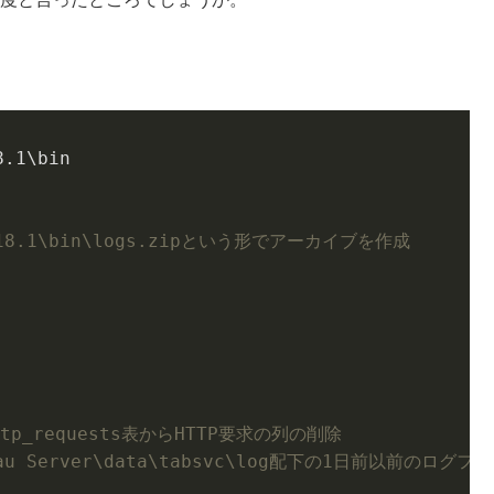
8
.
1
r\2018.1\bin\logs.zipという形でアーカイブを作成
のhttp_requests表からHTTP要求の列の削除
ableau Server\data\tabsvc\log配下の1日前以前のログ