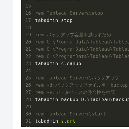
rem Tableau Serverのstop
rem バックアップ容量を減らすため
rem C:\ProgramData\Tableau\Ta
rem C:\ProgramData\Tableau\T
rem C:\ProgramData\Tableau\Ta
rem Tableau Serverのバックアップ
rem -d:バックアップファイル名「backup
rem -v:データベースの整合性を検証
rem Tableau Serverのstart
tabadmin 
start