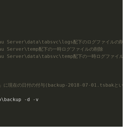
bleau Server\data\tabsvc\logs配下のログファイルの削除
ableau Server\temp配下の一時ログファイルの削除
bleau Server\data\tabsvc\temp配下の一時ログファイル
」に現在の日付の付与(backup-2018-07-01.tsbak