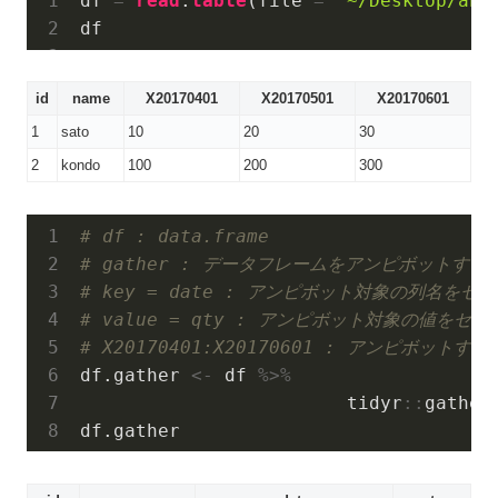
df 
=
read
.
table
(
file 
=
'~/Desktop/ana
id
name
X20170401
X20170501
X20170601
1
sato
10
20
30
2
kondo
100
200
300
# df : data.frame
# gather : データフレームをアンピボットする
# key = date : アンピボット対象の列名をセ
# value = qty : アンピボット対象の値をセ
# X20170401:X20170601 : アンピボットす
df.gather 
<-
 df 
%>%
                        tidyr
::
gather