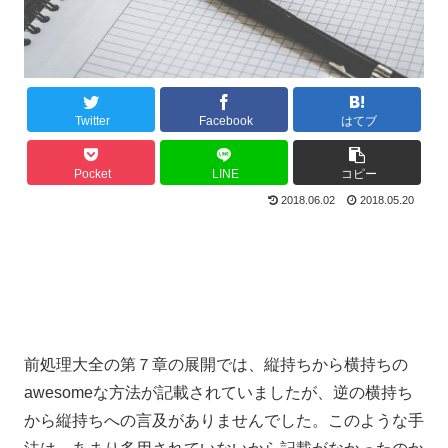
Twitter
Facebook
はてブ
Pocket
LINE
コピー
2018.06.02
2018.05.20
前処理大全の第７章の展開では、縦持ちから横持ちの
awesomeな方法が記載されていましたが、逆の横持ち
から縦持ちへの言及がありませんでした。このような手