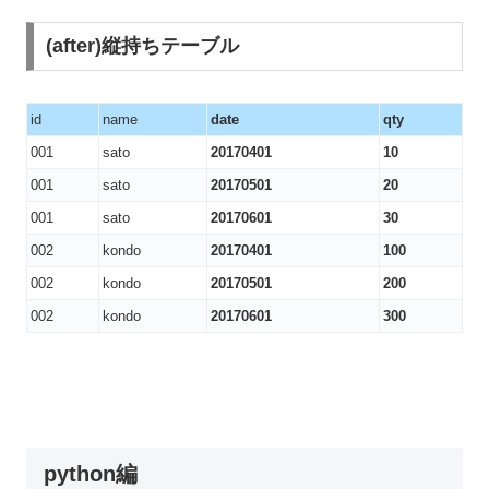
(after)縦持ちテーブル
id
name
date
qty
001
sato
20170401
10
001
sato
20170501
20
001
sato
20170601
30
002
kondo
20170401
100
002
kondo
20170501
200
002
kondo
20170601
300
python編