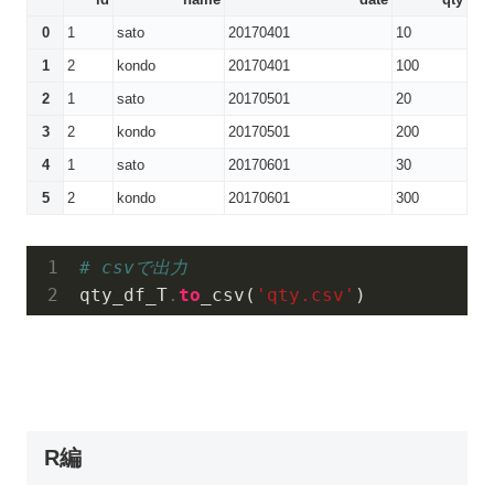
0
1
sato
20170401
10
1
2
kondo
20170401
100
2
1
sato
20170501
20
3
2
kondo
20170501
200
4
1
sato
20170601
30
5
2
kondo
20170601
300
# csvで出力
qty_df_T
.
to
_csv
(
'
qty
.
csv
'
)
R編