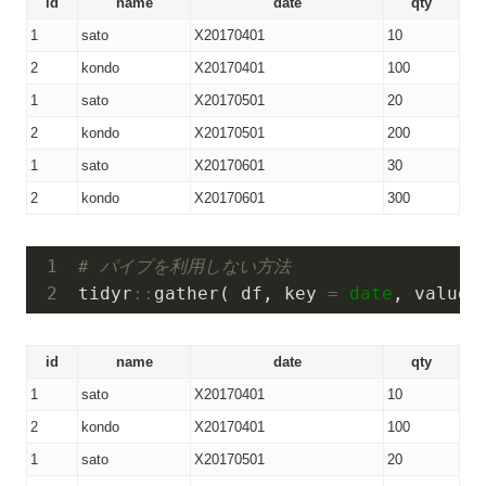
id
name
date
qty
1
sato
X20170401
10
2
kondo
X20170401
100
1
sato
X20170501
20
2
kondo
X20170501
200
1
sato
X20170601
30
2
kondo
X20170601
300
# パイプを利用しない方法
tidyr
:
:
gather
(
 df
,
key
=
date
,
value
id
name
date
qty
1
sato
X20170401
10
2
kondo
X20170401
100
1
sato
X20170501
20