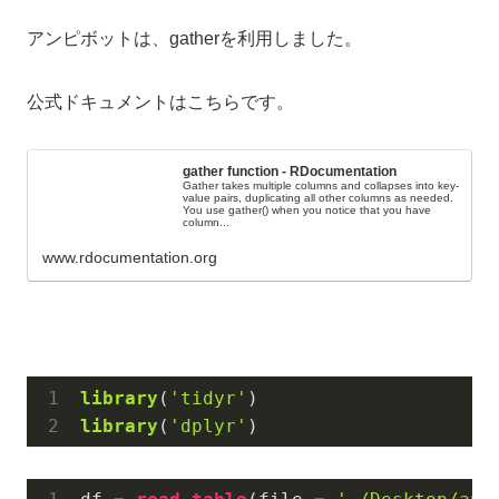
アンピボットは、gatherを利用しました。
公式ドキュメントはこちらです。
gather function - RDocumentation
Gather takes multiple columns and collapses into key-
value pairs, duplicating all other columns as needed.
You use gather() when you notice that you have
column...
www.rdocumentation.org
library
(
'tidyr'
)
library
(
'dplyr'
)