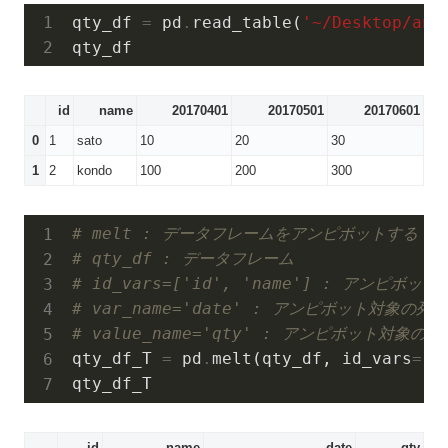
qty_df
=
pd
.
read
_table
(
'~
/
Desktop
/
ana
qty_df
id
name
20170401
20170501
20170601
0
1
sato
10
20
30
1
2
kondo
100
200
300
# melt : データフレームをアンピボットする
# qty_df : データフレーム
# id_vars=['id', 'name'] : アンピボッ
# var_name='date' : アンピボット対象の
# value_name='qty' : アンピボット対象
qty_df_T
=
pd
.
melt
(
qty_df
,
id_vars
=
[
'
qty_df_T
id
name
date
qty